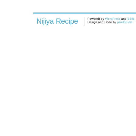
Nijiya Recipe
Powered by
WordPress
and
Belle
Design and Code by
pixelStudio