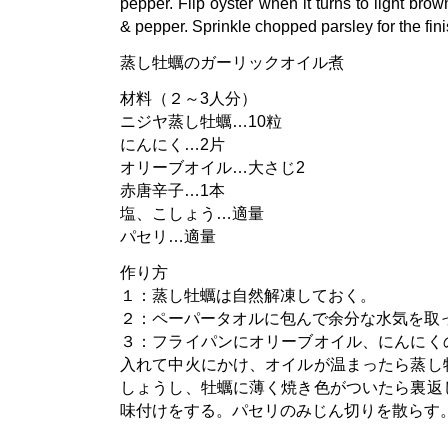
pepper. Flip oyster when it turns to light brow
& pepper. Sprinkle chopped parsley for the fini
蒸し牡蠣のガーリックオイル煮
材料（２～3人分）
ニジヤ蒸し牡蠣…10粒
にんにく…2片
オリーブオイル…大さじ2
赤唐辛子…1本
塩、こしょう…適量
パセリ…適量
作り方
１：蒸し牡蠣は自然解凍しておく。
２：ペーパータオルに包んで余分な水気を取
３：フライパンにオリーブオイル、にんにく
入れて中火にかけ、オイルが温まったら蒸し
しょうし、牡蠣に薄く焼き色がついたら裏返
味付けをする。パセリのみじん切りを散らす