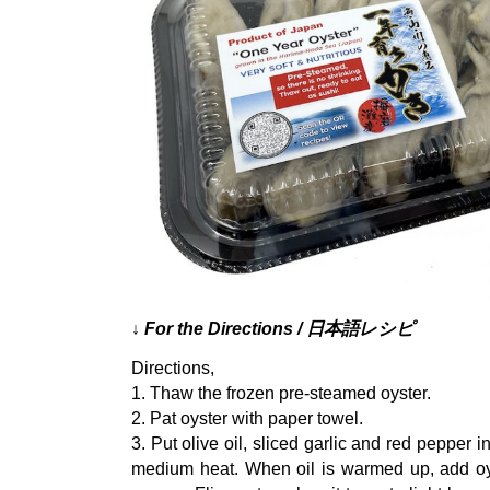
↓ For the Directions / 日本語レシピ
Directions,
1. Thaw the frozen pre-steamed oyster.
2. Pat oyster with paper towel.
3. Put olive oil, sliced garlic and red pepper i
medium heat. When oil is warmed up, add oys