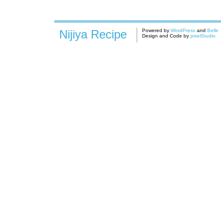
Nijiya Recipe
Powered by
WordPress
and
Belle
Design and Code by
pixelStudio