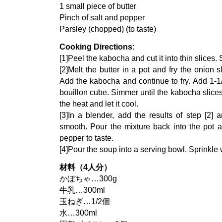
1 small piece of butter
Pinch of salt and pepper
Parsley (chopped) (to taste)
Cooking Directions:
[1]Peel the kabocha and cut it into thin slices. 
[2]Melt the butter in a pot and fry the onion s
Add the kabocha and continue to fry. Add 1-1
bouillon cube. Simmer until the kabocha slice
the heat and let it cool.
[3]In a blender, add the results of step [2] 
smooth. Pour the mixture back into the pot 
pepper to taste.
[4]Pour the soup into a serving bowl. Sprinkle 
材料（4人分）
かぼちゃ…300g
牛乳…300ml
玉ねぎ…1/2個
水…300ml