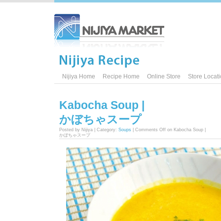
Nijiya Home
Recipe Home
Online Store
Store Locat
Kabocha Soup |
かぼちゃスープ
Posted by Nijiya | Category:
Soups
|
Comments Off
on Kabocha Soup |
かぼちゃスープ