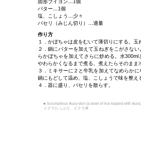
固形ブイヨン…1個
バター…1個
塩、こしょう…少々
パセリ（みじん切り）…適量
作り方
１．かぼちゃは皮をむいて薄切りにする。玉
２．鍋にバターを加えて玉ねぎをこがさない
らかぼちゃを加えてさらに炒める。水300m
やわらかくなるまで煮る。煮えたらそのまま
３．ミキサーに２と牛乳を加えてなめらかに
鍋にもどして温め、塩、こしょうで味を整え
４．器に盛り、パセリを散らす。
«
Scrumptious Ikura-don (a bowl of rice topped with ikura)
イクラたっぷり、イクラ丼