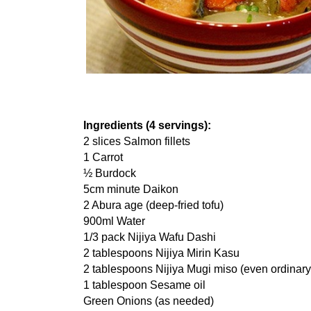
Ingredients (4 servings):
2 slices Salmon fillets
1 Carrot
½ Burdock
5cm minute Daikon
2 Abura age (deep-fried tofu)
900ml Water
1/3 pack Nijiya Wafu Dashi
2 tablespoons Nijiya Mirin Kasu
2 tablespoons Nijiya Mugi miso (even ordinary
1 tablespoon Sesame oil
Green Onions (as needed)