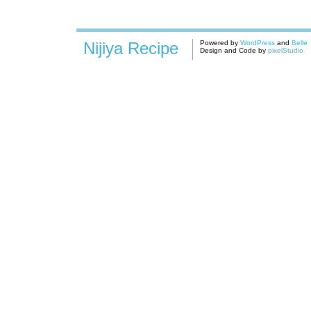
Nijiya Recipe
Powered by
WordPress
and
Belle
Design and Code by
pixelStudio