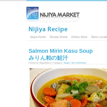
Nijiya Home
Recipe Home
Online Store
Store Locat
Salmon Mirin Kasu Soup
みりん粕の鮭汁
Posted by NijiyaAdmin | Category:
Soups
|
No Comments