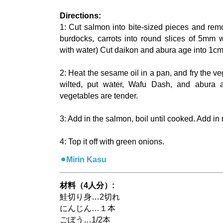
Directions:
1: Cut salmon into bite-sized pieces and rem
burdocks, carrots into round slices of 5mm 
with water) Cut daikon and abura age into 1cm
2: Heat the sesame oil in a pan, and fry the ve
wilted, put water, Wafu Dash, and abura 
vegetables are tender.
3: Add in the salmon, boil until cooked. Add in
4: Top it off with green onions.
⚫︎Mirin Kasu
材料（4人分）:
鮭切り身…2切れ
にんじん…１本
ごぼう…1/2本