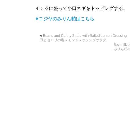
４：器に盛って小口ネギをトッピングする。
⚫︎ニジヤのみりん粕はこちら
«
Beans and Celery Salad with Salted Lemon Dressing
豆とセロリの塩レモンドレッシングサラダ
Soy milk 
みりん粕