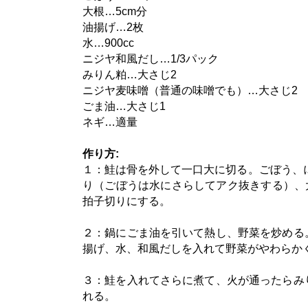
大根…5cm分
油揚げ…2枚
水…900cc
ニジヤ和風だし…1/3パック
みりん粕…大さじ2
ニジヤ麦味噌（普通の味噌でも）…大さじ2
ごま油…大さじ1
ネギ…適量
作り方:
１：鮭は骨を外して一口大に切る。ごぼう、
り（ごぼうは水にさらしてアク抜きする）、
拍子切りにする。
２：鍋にごま油を引いて熱し、野菜を炒める
揚げ、水、和風だしを入れて野菜がやわらか
３：鮭を入れてさらに煮て、火が通ったらみ
れる。